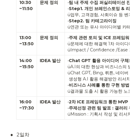
10:30
문제 정의
•
팀 내 주제 수집 퍼실리테이션 진행
~11:50
•
Step1. 
개인 브레인스토밍 
& 
리서
ü업무, 고객경험, 사회이슈 등 벤치마
•
Step2. 
팀 카테고라이징
ü연관 또는 유사 아이디어별 카테
13:00

문제 정의
•
주제 관련 토의 및 ICE 프레임워크 
~13:50
ü문제에 대한 해결책 1차 아이디어 제
üImpact / Confidence /Ease 
14:00
IDEA 발산
•
Chat GPT 활용 아이디어 구체화 
~15:50
üA.I의 대한 현상과 비즈니스의 발전 
üChat GPT, Bing, 뤼튼, 네이버 Que
 생성형 A.I 활용 해결방안 리서치 방법 안내

•
비즈니스 사례를 통한 구현 방법 소
ü결과물 도출 시 활용 가능한 노코드
16:00
IDEA 발산
•
2차 ICE 프레임워크 통한 MVP 주
~17:30
•
주제선정 관련 팀 발표 : 갤러리 워
üMission : 기획서 작성 및 리서치 
•
2일차