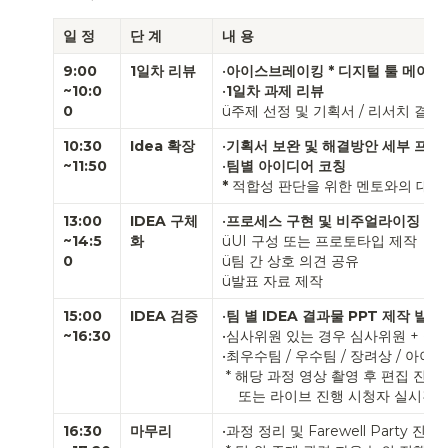
일 정
단 계
내 용
9:00
1일차 리뷰
•
아이스브레이킹 * 디지털 툴 메이클
~10:0
•
1
일차 과제 리뷰
0
ü주제 선정 및 기획서 / 리서치 결과
10:30
Idea 확장
•
기획서 보완 및 해결방안 세부 프로
~11:50
•
팀별 아이디어 코칭 
*
 적합성 판단을 위한 멘토와의 대화
13:00

IDEA 구체
•
프로세스 구현 및 비주얼라이징 진
~14:5
화
üUI 구성 또는 프로토타입 제작

0
ü팀 간 상호 의견 공유 

ü발표 자료 제작
15:00
IDEA 검증
•
팀 별 IDEA 결과물 PPT 제작 발표 
~16:30
•심사위원 있는 경우 심사위원 + 참여
•최우수팀 / 우수팀 / 장려상 / 아이디
 * 해당 과정 영상 촬영 후 편집 진행 전사 공유

    또는 라이브 진행 시청자 실시간
16:30
마무리
•과정 정리 및 Farewell Party 진행
