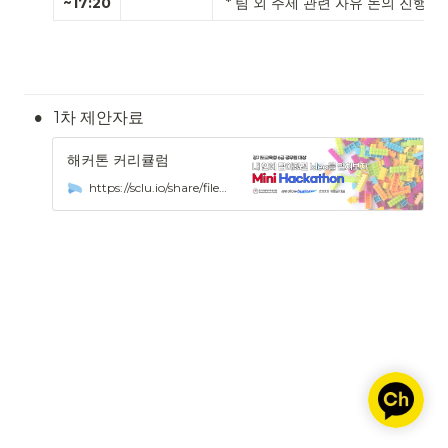
~17:20
 * 팀 외 주제 관련 자유 논의 진행 (
•
1차 제안자료
해커톤 커리큘럼
https://sclu.io/share/file/fef815dd51fe6a9d